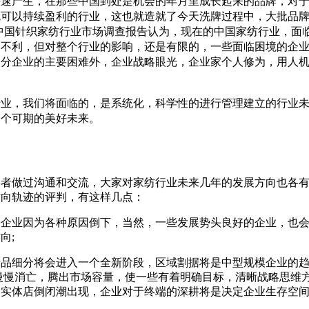
快速产生，在那些中国到处是机会的年月里成长起来的品牌，对
就可以持续盈利的行业，这也就造就了今天洗牌过程中，大批品
18年中国针织家纺行业市场调查报告认为，现在的中国家纺行业，
国不利，但对整个行业的影响，还是有限的，一些面临困境的企
部分企业的主要困难外，企业战略眼光，企业家个人修为，用人
行业，我们将面临的，是系统化，科学性的进行管理建立的行业
一个可期的美好未来。
学者做过沟通和交流，大家对家纺行业未来几年的发展方向也各
方向轨迹的评判，有这样几点：
分企业因为各种原因倒下，当然，一些发展势头良好的企业，也
向;
产品细分将会进入一个全新阶段，区域割据将是中型规模企业的
慢慢消亡，腾出市场容量，使一些有着明确目标，清晰战略思维
实体店倒闭潮出现，企业对于终端的深耕将是决定企业生存空间